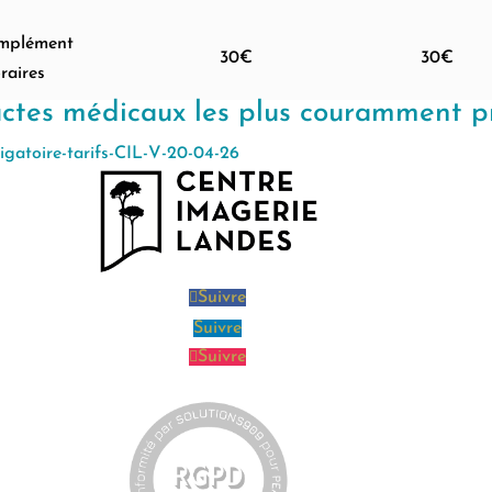
omplément
30€
30€
raires
 actes médicaux les plus couramment p
igatoire-tarifs-CIL-V-20-04-26
Suivre
Suivre
Suivre