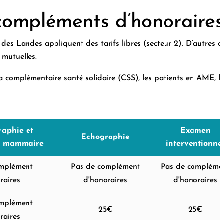
 compléments d’honoraire
 des Landes appliquent des tarifs libres (secteur 2). D’autre
 mutuelles.
a complémentaire santé solidaire (CSS), les patients en AME, 
aphie et
Examen
Echographie
e mammaire
interventionn
omplément
Pas de complément
Pas de complém
raires
d'honoraires
d'honoraires
omplément
25€
25€
raires