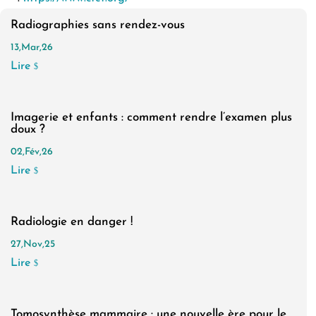
Radiographies sans rendez-vous
13,Mar,26
Lire
$
Imagerie et enfants : comment rendre l’examen plus
doux ?
02,Fév,26
Lire
$
Radiologie en danger !
27,Nov,25
Lire
$
Tomosynthèse mammaire : une nouvelle ère pour le