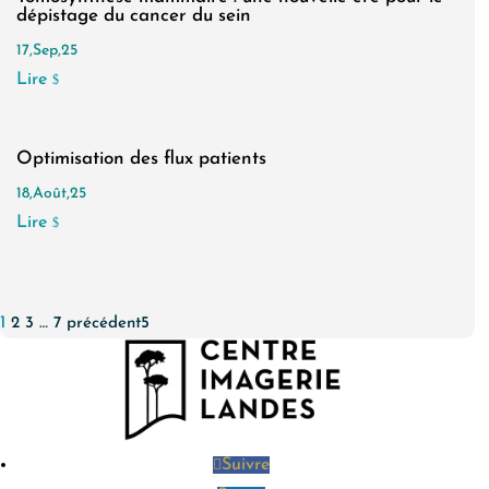
dépistage du cancer du sein
17,Sep,25
Lire
$
Optimisation des flux patients
18,Août,25
Lire
$
1
2
3
…
7
précédent
Suivre